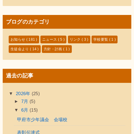
ブログのカテゴリ
お知らせ
( 181 )
ニュース
( 5 )
リンク
( 3 )
学校要覧
( 1 )
生徒会より
( 14 )
方針・計画
( 1 )
過去の記事
▼
2026年
(25)
►
7月
(5)
▼
6月
(15)
甲府市少年議会 会場校
表彰伝達式