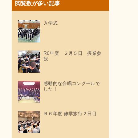
閲覧数が多い記事
入学式
R6年度 ２月５日 授業参
観
感動的な合唱コンクールで
した！
Ｒ６年度 修学旅行２日目