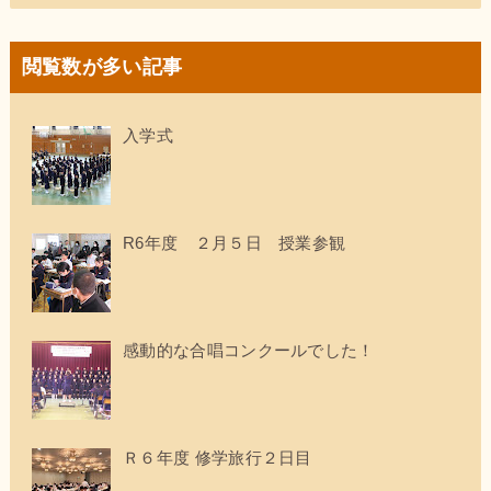
閲覧数が多い記事
入学式
R6年度 ２月５日 授業参観
感動的な合唱コンクールでした！
Ｒ６年度 修学旅行２日目