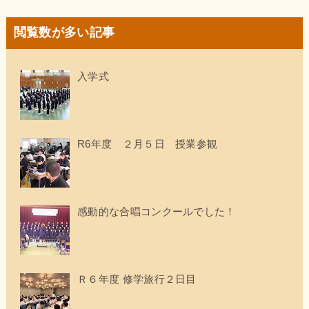
閲覧数が多い記事
入学式
R6年度 ２月５日 授業参観
感動的な合唱コンクールでした！
Ｒ６年度 修学旅行２日目