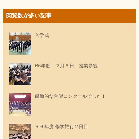
閲覧数が多い記事
入学式
R6年度 ２月５日 授業参観
感動的な合唱コンクールでした！
Ｒ６年度 修学旅行２日目