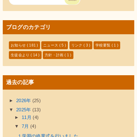
ブログのカテゴリ
お知らせ
( 181 )
ニュース
( 5 )
リンク
( 3 )
学校要覧
( 1 )
生徒会より
( 14 )
方針・計画
( 1 )
過去の記事
►
2026年
(25)
▼
2025年
(13)
►
11月
(4)
▼
7月
(4)
１学期の終業式を行いました