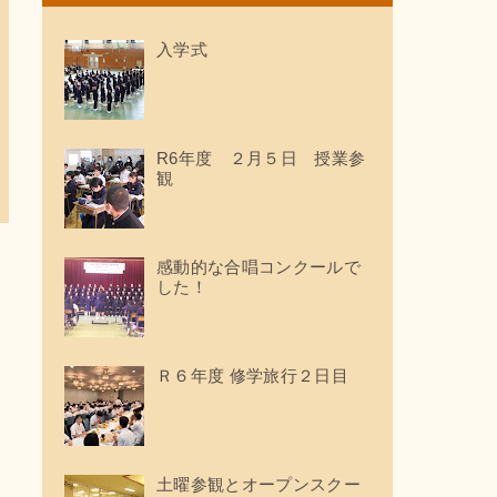
入学式
R6年度 ２月５日 授業参
観
感動的な合唱コンクールで
した！
Ｒ６年度 修学旅行２日目
土曜参観とオープンスクー