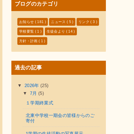
ブログのカテゴリ
お知らせ
( 181 )
ニュース
( 5 )
リンク
( 3 )
学校要覧
( 1 )
生徒会より
( 14 )
方針・計画
( 1 )
過去の記事
▼
2026年
(25)
▼
7月
(5)
１学期終業式
北東中学校一期会の皆様からのご
寄付
1学期の生徒活動の写真展示