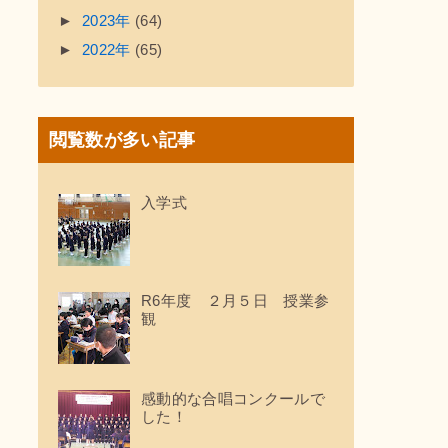
►
2023年
(64)
►
2022年
(65)
閲覧数が多い記事
入学式
R6年度 ２月５日 授業参
観
感動的な合唱コンクールで
した！