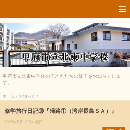
甲府市立北東中学校の子どもたちの様子をお知らせしま
す。
ホーム
/
お知らせ
/
修学旅行日記⑳『帰路①（湾岸長島ＳＡ）』
2022年5月19日木曜日